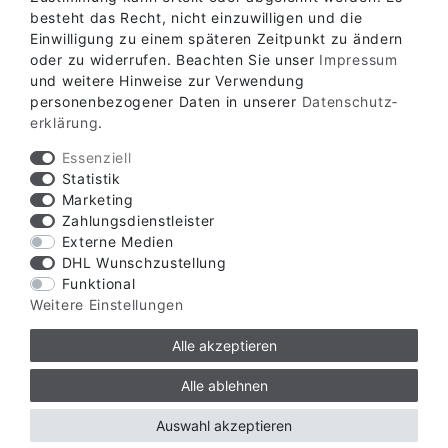
besteht das Recht, nicht einzuwilligen und die
Einwilligung zu einem späteren Zeitpunkt zu ändern
oder zu widerrufen. Beachten Sie unser
Impressum
Verfügbare Zahlungsarten
und weitere Hinweise zur Verwendung
personenbezogener Daten in unserer
Daten­schutz­
erklärung
.
Essenziell
Statistik
Marketing
Verfügbare Versandarten
Zahlungsdienstleister
Externe Medien
DHL Wunschzustellung
Funktional
Weitere Einstellungen
Alle akzeptieren
© Copyright 2026 | Alle Rechte vorbehalten.
Alle ablehnen
ZZW Zauntechnik GmbH & Co. KG
Auswahl akzeptieren