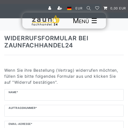
EUR
0,00 EUR
☰
WIDERRUFSFORMULAR BEI
ZAUNFACHHANDEL24
Wenn Sie ihre Bestellung (Vertrag) widerrufen möchten,
füllen Sie bitte folgendes Formular aus und klicken Sie
auf "Widerruf bestätigen".
Ceres::Template.mailFormHoneypotLabel
NAME*
AUFTRAGSNUMMER*
EMAIL-ADRESSE*