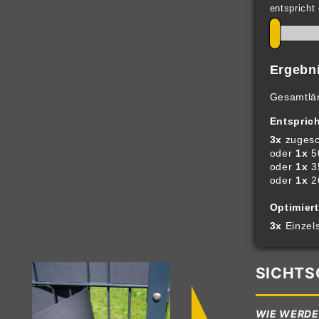
entspricht
Ergebni
Gesamtlän
Entspric
3x
zugesch
oder
1x
5
oder
1x
3
oder
1x
2
Optimier
3x
Einzels
SICHTS
WIE WERDE