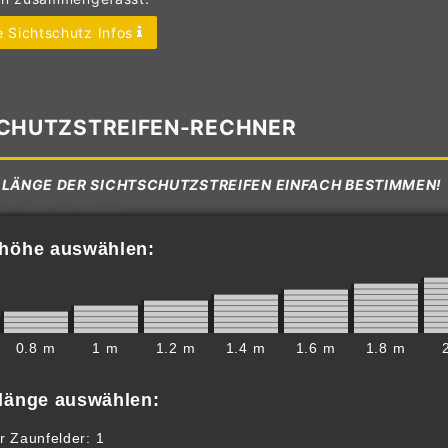
 Sichtschutz Infos
CHUTZSTREIFEN-RECHNER
 LÄNGE DER SICHTSCHUTZSTREIFEN EINFACH BESTIMMEN!
treifen-Kalkulator
nhöhe auswählen:
0.8 m
1 m
1.2 m
1.4 m
1.6 m
1.8 m
nlänge auswählen:
r Zaunfelder: 1