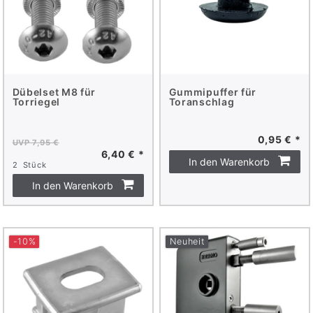
Dübelset M8 für
Gummipuffer für
Torriegel
Toranschlag
0,95 € *
UVP 7,95 €
6,40 € *
In den Warenkorb
2
Stück
In den Warenkorb
-10%
Neuheit