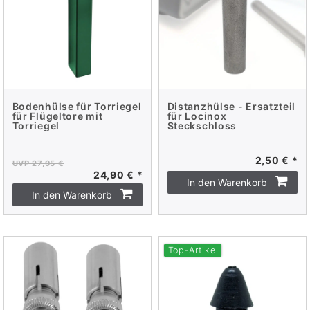
Bodenhülse für Torriegel
Distanzhülse - Ersatzteil
für Flügeltore mit
für Locinox
Torriegel
Steckschloss
2,50 € *
UVP 27,95 €
24,90 € *
In den Warenkorb
In den Warenkorb
Top-Artikel