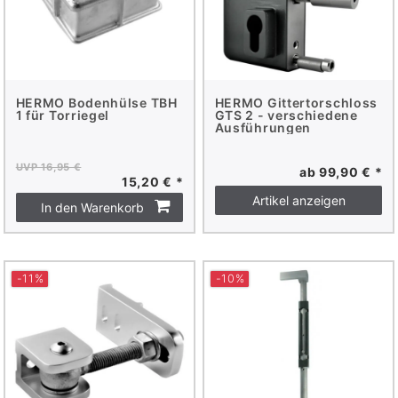
HERMO Bodenhülse TBH
HERMO Gittertorschloss
1 für Torriegel
GTS 2 - verschiedene
Ausführungen
UVP 16,95 €
ab 99,90 € *
15,20 € *
Artikel anzeigen
In den Warenkorb
-11%
-10%