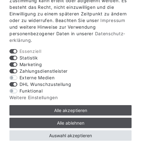
Zustimmung kann erteilt oder abgelehnt werden. Es
besteht das Recht, nicht einzuwilligen und die
Einwilligung zu einem späteren Zeitpunkt zu ändern
oder zu widerrufen. Beachten Sie unser
Impressum
Verfügbare Zahlungsarten
und weitere Hinweise zur Verwendung
personenbezogener Daten in unserer
Daten­schutz­
erklärung
.
Essenziell
Statistik
Marketing
Verfügbare Versandarten
Zahlungsdienstleister
Externe Medien
DHL Wunschzustellung
Funktional
Weitere Einstellungen
Alle akzeptieren
© Copyright 2026 | Alle Rechte vorbehalten.
Alle ablehnen
ZZW Zauntechnik GmbH & Co. KG
Auswahl akzeptieren