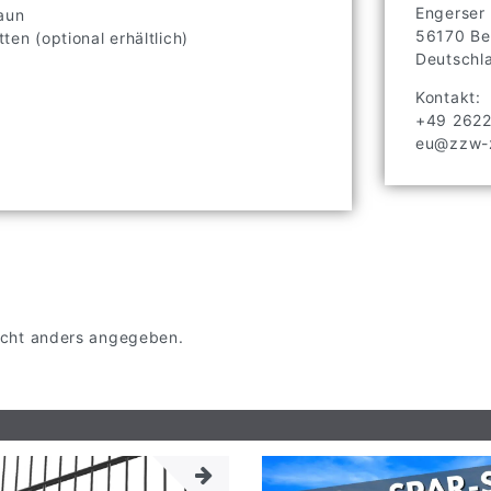
Engerser
aun
56170
Be
ten (optional erhältlich)
Deutschl
Kontakt:
+49 262
eu@zzw-z
 nicht anders angegeben.