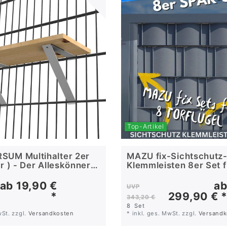
Top-Artikel
SUM Multihalter 2er
MAZU fix-Sichtschutz
r ) - Der Alleskönner
Klemmleisten 8er Set f
aun
und 8/6/8 Torflügel
ab 19,90 €
a
UVP
*
299,90 € 
343,20 €
8
Set
wSt.
zzgl.
Versandkosten
*
inkl. ges. MwSt.
zzgl.
Versandk