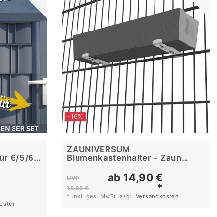
-16%
-
ZAUNIVERSUM
ür 6/5/6
Blumenkastenhalter - Zaun
Deko
b
ab 14,90 €
UVP
*
*
18,95 €
*
inkl. ges. MwSt.
zzgl.
Versandkosten
osten