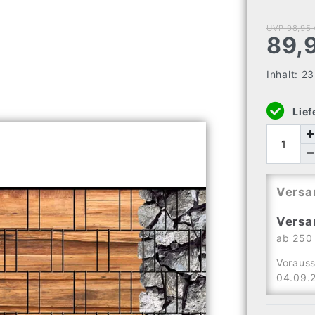
UVP 98,95 
89,
Inhalt:
2
Lief
Versa
Versa
ab 250 
Vorauss
04.09.