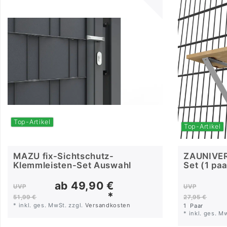
Top-Artikel
Top-Artikel
MAZU fix-Sichtschutz-
ZAUNIVER
Klemmleisten-Set Auswahl
Set (1 paa
für den Z
ab 49,90 €
UVP
UVP
*
51,99 €
27,95 €
*
inkl. ges. MwSt.
zzgl.
Versandkosten
1
Paar
*
inkl. ges. M