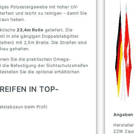
biges Polyestergewebe mit hoher UV-
erfest und leicht zu reinigen - damit Sie
zzaun haben.
aktische
23,4m Rolle
geliefert. Die
it in alle gängigen Doppelstabgitter.
eihen) mit 2,5m Breite. Die Streifen sind
 Grau gehalten.
nnen Sie die praktischen Omega-
 die Befestigung der Sichtschutzstreifen
estellen Sie die optional erhältlichen
EIFEN IN TOP-
elstabzaun beim Profi:
Angaben 
Hersteller
ZZW Zaun