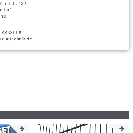
 Landstr.
122
ndorf
and
2 8838996
auntechnik.de