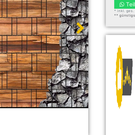
Tei
* inkl. ges
** günstig