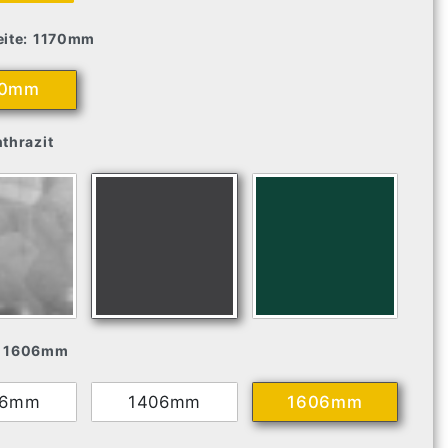
ite:
1170mm
70mm
thrazit
1606mm
06mm
1406mm
1606mm