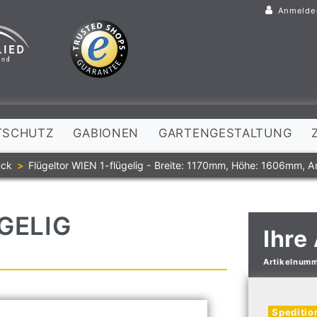
Anmelde
TSCHUTZ
GABIONEN
GARTENGESTALTUNG
uck
Flügeltor WIEN 1-flügelig - Breite: 1170mm, Höhe: 1606mm, A
GELIG
Ihre
Artikelnum
Speditio