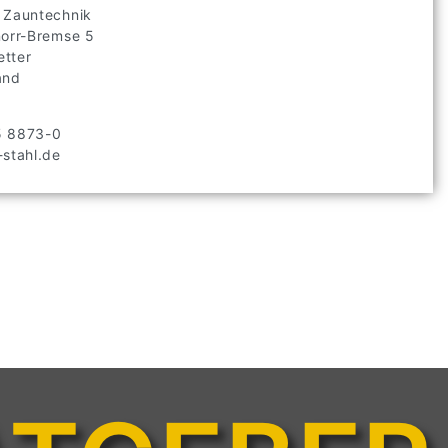
 Zauntechnik
norr-Bremse
5
tter
and
5 8873-0
stahl.de