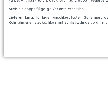
Farbe: Anthrazit RAL (7016), Grün (RAL 6005), Feuerverz
Auch als doppelflügelige Variante erhältlich.
Lieferumfang:
Torflügel, Anschlagpfosten, Scharnierpfos
Rohrrahmeneinsteckschloss mit Schließzylinder, Alumini