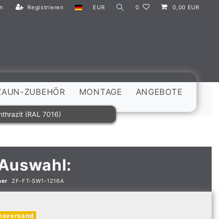
n
Registrieren
EUR
0
0,00 EUR
ZAUN-ZUBEHÖR
MONTAGE
ANGEBOTE
nthrazit (RAL 7016)
 Auswahl:
mer
ZF-FT-SW1-1216A
nsversand