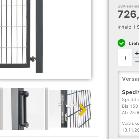
UVP 864,90
726
Inhalt:
1
Lief
Versa
Spedi
Spediti
Bis 150
Ab 2500
Vorauss
13.11.2