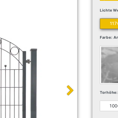
Lichte We
11
Farbe:
An
Torhöhe:
10