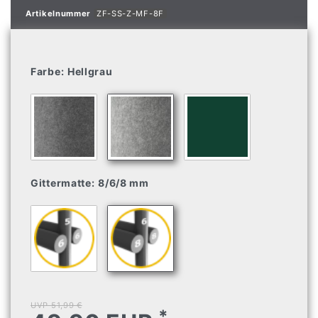
Artikelnummer
ZF-SS-Z-MF-8F
Farbe:
Hellgrau
Gittermatte:
8/6/8 mm
UVP 51,99 €
*