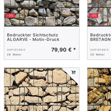
-9%
-9%
Bedruckter Sichtschutz
Bedruckt
ALGARVE - Motiv-Druck
BRETAGNE
79,90 € *
UVP 87,95 €
UVP 87,95 €
26
Meter
26
Meter