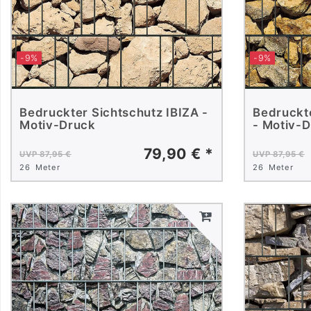
-9%
-9%
Bedruckter Sichtschutz IBIZA -
Bedruckt
Motiv-Druck
- Motiv-
79,90 € *
UVP 87,95 €
UVP 87,95 €
26
Meter
26
Meter