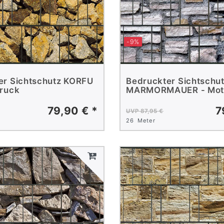
-9%
er Sichtschutz KORFU
Bedruckter Sichtschu
Druck
MARMORMAUER - Mot
79,90 € *
7
UVP 87,95 €
26
Meter