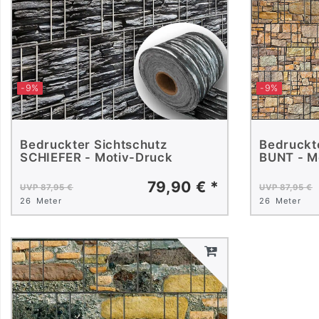
-9%
-9%
Bedruckter Sichtschutz
Bedruckt
SCHIEFER - Motiv-Druck
BUNT - M
79,90 € *
UVP 87,95 €
UVP 87,95 €
26
Meter
26
Meter