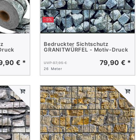
-9%
tz
Bedruckter Sichtschutz
Druck
GRANITWÜRFEL - Motiv-Druck
9,90 € *
79,90 € *
UVP 87,95 €
26
Meter