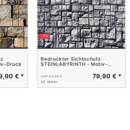
-9%
tz
Bedruckter Sichtschutz
iv-Druck
STEINLABYRINTH - Motiv-
Druck
9,90 € *
79,90 € *
UVP 87,95 €
26
Meter