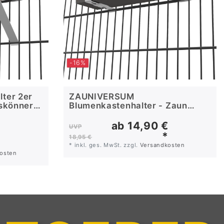
-16%
ter 2er
ZAUNIVERSUM
eskönner
Blumenkastenhalter - Zaun
Deko
€
ab 14,90 €
UVP
*
*
18,95 €
*
inkl. ges. MwSt.
zzgl.
Versandkosten
osten