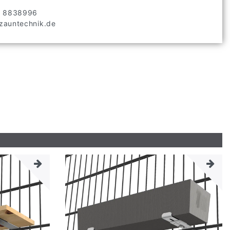
2 8838996
auntechnik.de