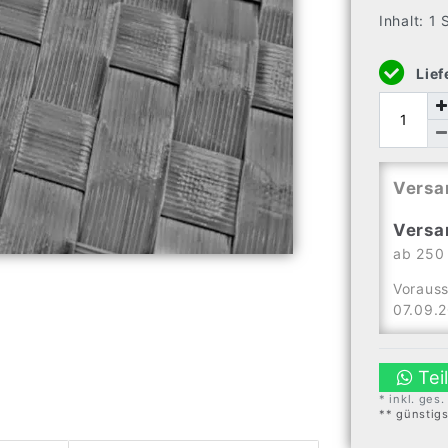
Inhalt:
1
Lief
Versa
Versa
ab 250 
Vorauss
07.09.
Tei
* inkl. ges
** günstig