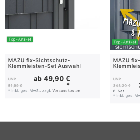
Top-Artikel
Top-Artikel
MAZU fix-Sichtschutz-
MAZU fix-
Klemmleisten-Set Auswahl
Klemmleis
und 8/6/8
ab 49,90 €
UVP
UVP
*
51,99 €
343,20 €
*
inkl. ges. MwSt.
zzgl.
Versandkosten
8
Set
*
inkl. ges. M