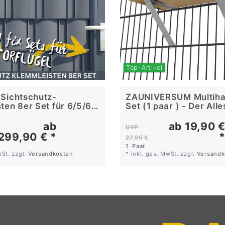
Top-Artikel
Sichtschutz-
ZAUNIVERSUM Multihal
ten 8er Set für 6/5/6
Set (1 paar ) - Der All
 Torflügel
für den Zaun
ab
ab 19,90 
UVP
299,90 € *
27,95 €
1
Paar
wSt.
zzgl.
Versandkosten
*
inkl. ges. MwSt.
zzgl.
Versandk