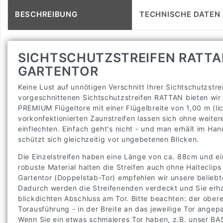
BESCHREIBUNG
TECHNISCHE DATEN
SICHTSCHUTZSTREIFEN RATTAN
GARTENTOR
Keine Lust auf unnötigen Verschnitt Ihrer Sichtschutzstr
vorgeschnittenen Sichtschutzstreifen RATTAN bieten wir 
PREMIUM Flügeltore mit einer Flügelbreite von 1,00 m (li
vorkonfektionierten Zaunstreifen lassen sich ohne weiter
einflechten. Einfach geht's nicht - und man erhält im H
schützt sich gleichzeitig vor ungebetenen Blicken.
Die Einzelstreifen haben eine Länge von ca. 88cm und ei
robuste Material halten die Streifen auch ohne Halteclip
Gartentor (Doppelstab-Tor) empfehlen wir unsere belieb
Dadurch werden die Streifenenden verdeckt und Sie erh
blickdichten Abschluss am Tor. Bitte beachten: der obere
Torausführung - in der Breite an das jeweilige Tor angep
Wenn Sie ein etwas schmaleres Tor haben, z.B. unser BAS