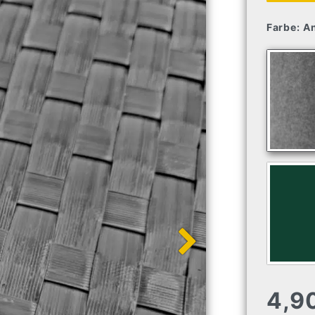
Farbe:
An
4,9