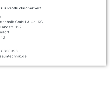
zur Produktsicherheit
:
technik GmbH & Co. KG
 Landstr.
122
ndorf
and
2 8838996
auntechnik.de