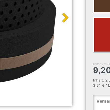
UVP 12,95 
9,2
Inhalt:
2,
3,61 € / 
Versa