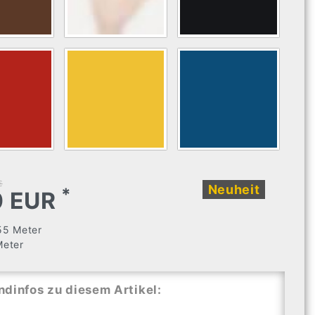
€
Neuheit
*
0 EUR
55
Meter
Meter
ndinfos zu diesem Artikel: