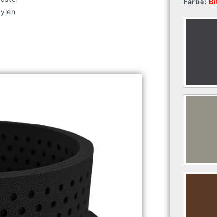
Farbe:
Bi
pylen