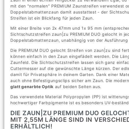
mit den "normalen" PREMIUM Zaunstreifen verwendest 
Doppelstabmattenzaun damit ausstattest - der Sichtschut
Streifen ist ein Blickfang für jeden Zaun.
Mit einer Breite von 2x 47mm und 1x 95 mm (entsprechen
Sichtschutzstreifen zaun|zu PREMIUM DUO gelocht in je
Doppelstabmattenzaun, unabhängig von der Ausführung
Die PREMIUM DUO gelocht Streifen von zaun|zu sind fer
können einfach in den Zaun eingefädelt werden. Die Läng
Zaunfeld. Die Sichtschutzstreifen lassen sich ganz einfa
Cuttermesser auf die gewünschte Länge kürzen. Der edle 
damit für Privatsphäre in deinem Garten. Dank einer Mate
auch ohne Befestigungsclips sicher am Zaun. Die modern
glatt genarbte Optik
auf beiden Seiten aus.
Das verwendete Material Polypropylen (PP) ist witteru
hochwertiger Farbpigmente ist es besonders UV-beständ
DIE ZAUN|ZU PREMIUM DUO GELOCH
MIT 2,55M LÄNGE SIND IN VERSCH
ERHÄLTLICH!