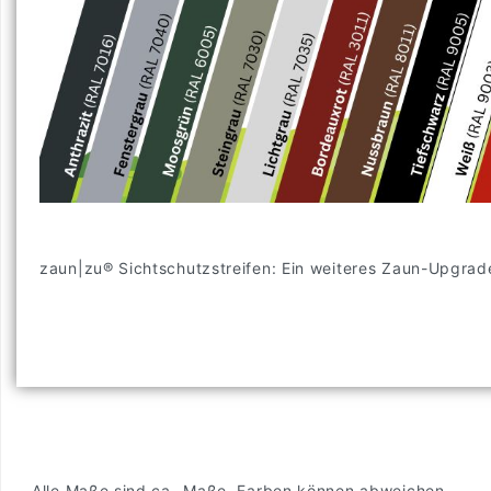
zaun|zu® Sichtschutzstreifen: Ein weiteres Zaun-Upgr
Alle Maße sind ca.-Maße. Farben können abweichen.