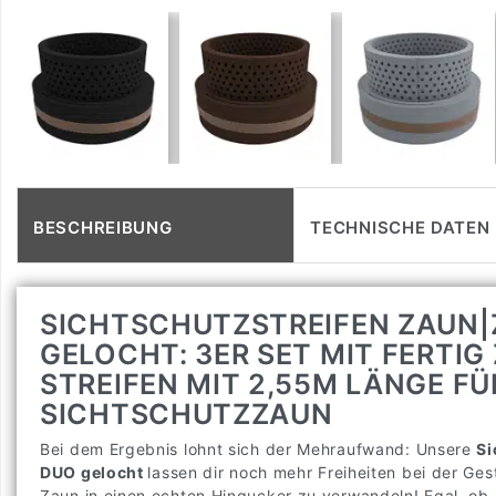
BESCHREIBUNG
TECHNISCHE DATEN
SICHTSCHUTZSTREIFEN ZAUN|
GELOCHT: 3ER SET MIT FERTI
STREIFEN MIT 2,55M LÄNGE FÜ
SICHTSCHUTZZAUN
Bei dem Ergebnis lohnt sich der Mehraufwand: Unsere
Si
DUO gelocht
lassen dir noch mehr Freiheiten bei der Ge
Zaun in einen echten Hingucker zu verwandeln! Egal, ob d