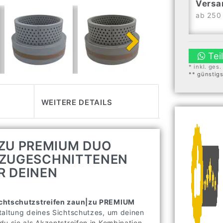
Versa
ab 250 
Tei
* inkl. ges
** günstig
WEITERE DETAILS
ZU PREMIUM DUO
G ZUGESCHNITTENEN
R DEINEN
chtschutzstreifen zaun|zu PREMIUM
staltung deines Sichtschutzes, um deinen
u sie als Akzentstreifen in Kombination