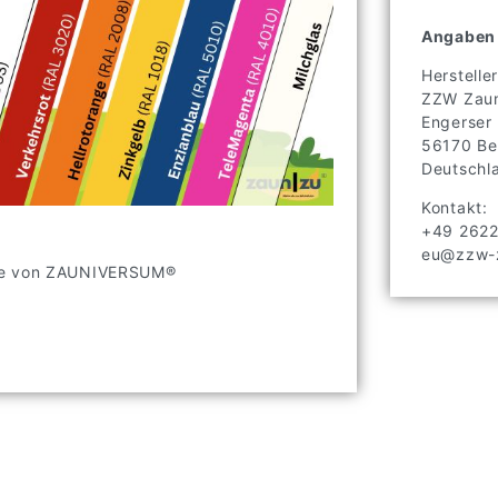
Angaben 
Hersteller
ZZW Zaun
Engerser
56170
Be
Deutschl
Kontakt:
+49 262
eu@zzw-z
ade von ZAUNIVERSUM®