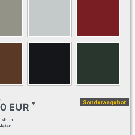
€
Sonderangebot
*
20 EUR
6
Meter
Meter