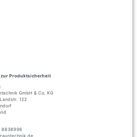
zur Produktsicherheit
:
technik GmbH & Co. KG
 Landstr.
122
ndorf
and
2 8838996
auntechnik.de