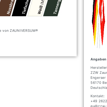
ade von ZAUNIVERSUM®
Angaben 
Hersteller
ZZW Zaun
Engerser
56170
Be
Deutschl
Kontakt:
+49 262
eu@zzw-z