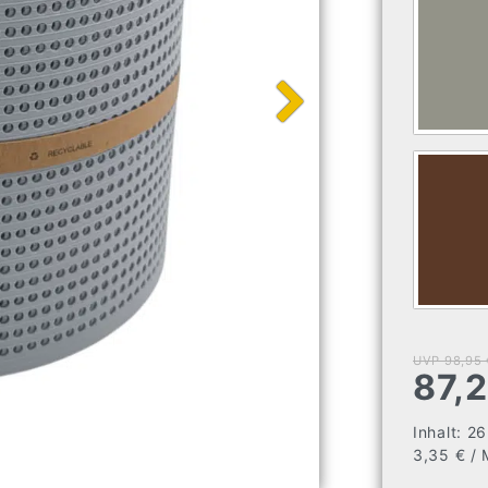
UVP 98,95 
87,
Inhalt:
2
3,35 € / 