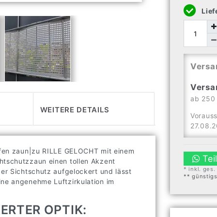
Lief
Versa
Versa
ab 250 
WEITERE DETAILS
Vorauss
27.08.
reifen zaun|zu RILLE GELOCHT mit einem
Tei
htschutzzaun einen tollen Akzent
* inkl. ges
der Sichtschutz aufgelockert und lässt
** günstig
ine angenehme Luftzirkulation im
ERTER OPTIK: