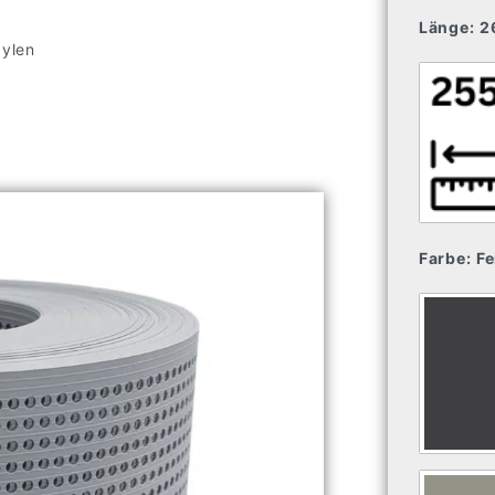
Länge:
2
pylen
Farbe:
Fe