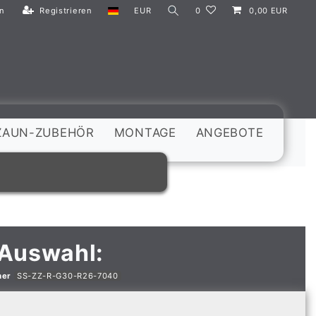
n
Registrieren
EUR
0
0,00 EUR
ZAUN-ZUBEHÖR
MONTAGE
ANGEBOTE
 Auswahl:
mer
SS-ZZ-R-G30-R26-7040