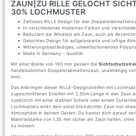
ZAUN|ZU RILLE GELOCHT SICH
30% LOCHMUSTER
Zeitloses RILLE Design für den Doppelstabmattenz
In verschiedenen modernen Farben und verschieden
Reduziert die Windlast am Zaun, auch als Akzentstr
Gelochtes Design für aufgelockerte und luftige At
Witterungsbeständiges, umweltschonendes Polypro
Made in Germany - Qualität
Mit einer Breite von 190 mm passen die
Sichtschutzstr
handelsüblichen Doppelstabmattenzaun, unabhängig von
mm).
Das Anbringen dieser RILLE-Designstreifen mit Lochmuster
zugeschnittenen Streifen mit 2,55m Länge in den Zaun ei
zusätzlich mit einer stabilen Schere oder einem Cutter
Lochmusters wirkt dein sonst blickdichter Zaun nun etwas 
Atmosphäre in deinem Garten. Du kannst dich darauf verl
Materialstärke von 1,25 mm sicher am Zaun halten, ohne
zu müssen.