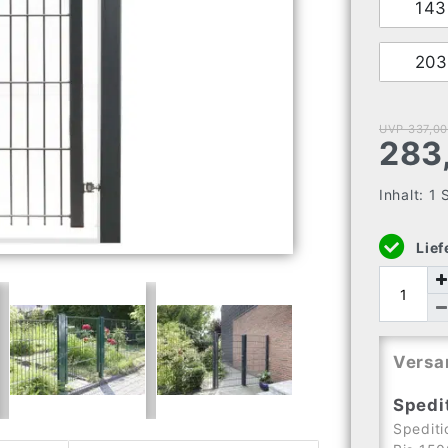
14
20
UVP 337,00
283
Inhalt:
1
Lief
Versa
Spedi
Spediti