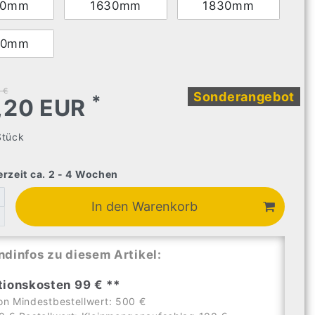
30mm
1630mm
1830mm
30mm
 €
Sonderangebot
*
,20 EUR
Stück
erzeit ca. 2 - 4 Wochen
In den Warenkorb
ndinfos zu diesem Artikel:
tionskosten 99 € **
on Mindestbestellwert: 500 €