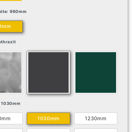
ite:
960mm
0mm
thrazit
1030mm
0mm
1030mm
1230mm