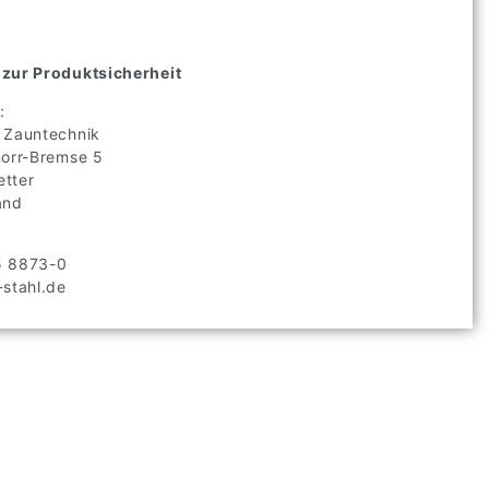
zur Produktsicherheit
:
 Zauntechnik
norr-Bremse
5
tter
and
5 8873-0
stahl.de