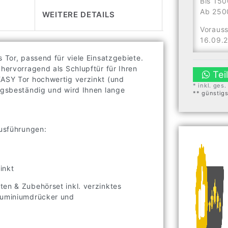
Bis 150
Ab 2500
WEITERE DETAILS
Vorauss
16.09.
 Tor, passend für viele Einsatzgebiete.
 hervorragend als Schlupftür für Ihren
Tei
EASY Tor hochwertig verzinkt (und
* inkl. ges
ungsbeständig und wird Ihnen lange
** günstig
Ausführungen:
inkt
ten & Zubehörset inkl. verzinktes
Aluminiumdrücker und