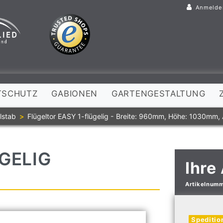
Anmelde
TSCHUTZ
GABIONEN
GARTENGESTALTUNG
lstab
Flügeltor EASY 1-flügelig - Breite: 960mm, Höhe: 1030mm, 
GELIG
Ihre
Artikelnum
Speditio