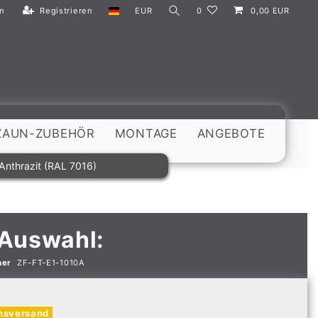
n
Registrieren
EUR
0
0,00 EUR
ZAUN-ZUBEHÖR
MONTAGE
ANGEBOTE
Anthrazit (RAL 7016)
 Auswahl:
mer
ZF-FT-E1-1010A
nsversand