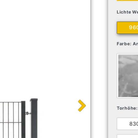
Lichte We
96
Farbe:
An
Torhöhe:
83