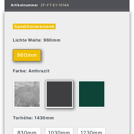
Artikelnummer
ZF-FT-E1-1014A
Speditionsversand
Lichte Weite:
960mm
960mm
Farbe:
Anthrazit
Torhöhe:
1430mm
830mm
1030mm
1230mm