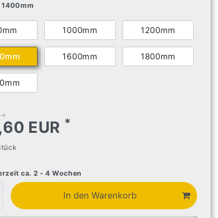
1400mm
0mm
1000mm
1200mm
00mm
1600mm
1800mm
00mm
 €
*
,60 EUR
Stück
erzeit ca. 2 - 4 Wochen
In den Warenkorb