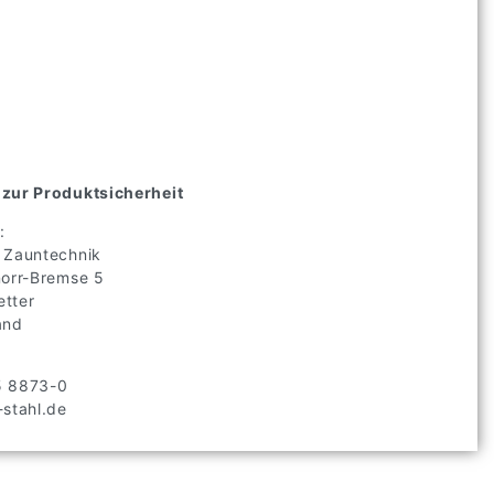
zur Produktsicherheit
:
 Zauntechnik
norr-Bremse
5
tter
and
5 8873-0
stahl.de