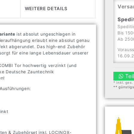
Versa
WEITERE DETAILS
Spedi
Spediti
Bis 150
ariante
ist absolut ungeschlagen in
Ab 2500
ieraufhängung erlaubt eine absolut genau
rfekt abgerundet. Das high-end Zubehör
Vorauss
orgt für eine lange Lebensdauer unserer
16.09.
 KOMBI Tor hochwertig verzinkt (und
arke Deutsche Zauntechnik
Tei
en!
* inkl. ges
** günstig
 Ausführungen:
inkt
sten & Zubehörset inkl. LOCINOX-