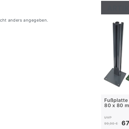
ARTIK
 nicht anders angegeben.
Fußplatte
80 x 80 
UVP
67
99,90 €