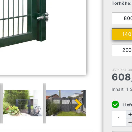
Torhöhe:
80
14
20
UVP 724,30
608
Inhalt:
1
Lief