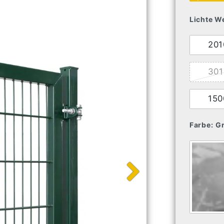
Lichte We
20
30
15
Farbe:
G