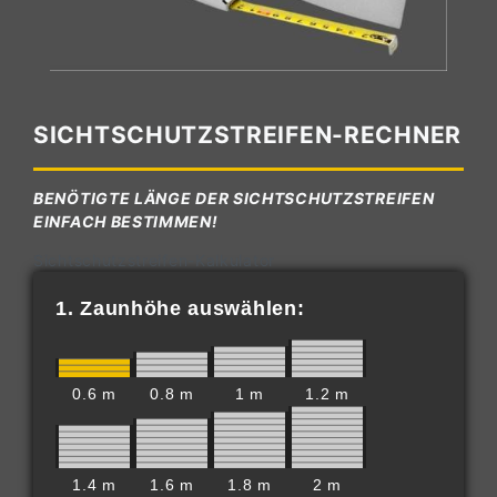
SICHTSCHUTZSTREIFEN-RECHNER
BENÖTIGTE LÄNGE DER SICHTSCHUTZSTREIFEN
EINFACH BESTIMMEN!
Sichtschutzstreifen-Kalkulator
1. Zaunhöhe auswählen:
0.6 m
0.8 m
1 m
1.2 m
1.4 m
1.6 m
1.8 m
2 m