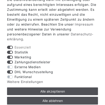
aufgrund eines berechtigten Interesses erfolgen. Die
Zustimmung kann erteilt oder abgelehnt werden. Es
besteht das Recht, nicht einzuwilligen und die
Einwilligung zu einem späteren Zeitpunkt zu ändern
oder zu widerrufen. Beachten Sie unser
Impressum
Verfügbare Zahlungsarten
und weitere Hinweise zur Verwendung
personenbezogener Daten in unserer
Daten­schutz­
erklärung
.
Essenziell
Statistik
Marketing
Verfügbare Versandarten
Zahlungsdienstleister
Externe Medien
DHL Wunschzustellung
Funktional
Weitere Einstellungen
Alle akzeptieren
© Copyright 2026 | Alle Rechte vorbehalten.
Alle ablehnen
ZZW Zauntechnik GmbH & Co. KG