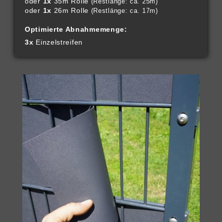
oder
1x
35m Rolle
(Restlänge: ca. 25m)
oder
1x
26m Rolle
(Restlänge: ca. 17m)
Optimierte Abnahmemenge:
3x
Einzelstreifen