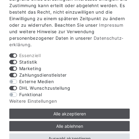
Zustimmung kann erteilt oder abgelehnt werden. Es
besteht das Recht, nicht einzuwilligen und die
Einwilligung zu einem späteren Zeitpunkt zu ändern
oder zu widerrufen. Beachten Sie unser
Impressum
Verfügbare Zahlungsarten
und weitere Hinweise zur Verwendung
personenbezogener Daten in unserer
Daten­schutz­
erklärung
.
Essenziell
Statistik
Marketing
Verfügbare Versandarten
Zahlungsdienstleister
Externe Medien
DHL Wunschzustellung
Funktional
Weitere Einstellungen
Alle akzeptieren
© Copyright 2026 | Alle Rechte vorbehalten.
Alle ablehnen
ZZW Zauntechnik GmbH & Co. KG
Auswahl akzeptieren