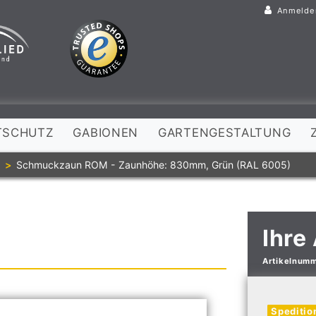
Anmelde
TSCHUTZ
GABIONEN
GARTENGESTALTUNG
n
Schmuckzaun ROM - Zaunhöhe: 830mm, Grün (RAL 6005)
Ihre
Artikelnum
Speditio