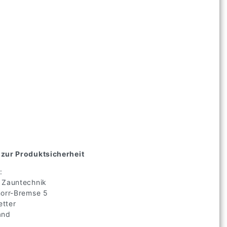
zur Produktsicherheit
:
 Zauntechnik
norr-Bremse
5
tter
and