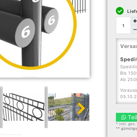
Lief
Versa
Spedi
Spediti
Bis 150
Ab 2500
Vorauss
05.10.
Tei
* inkl. ges
** günstig