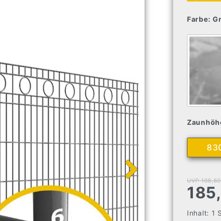
Farbe:
G
Zaunhöh
83
UVP 198,60
185
Inhalt:
1