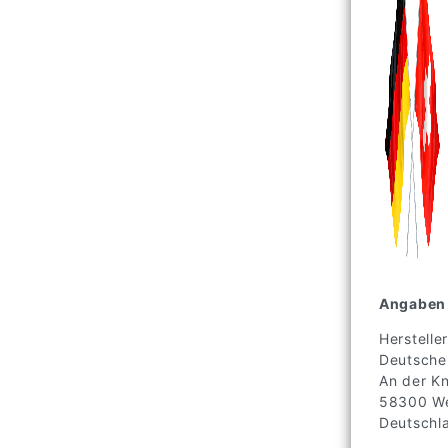
Angaben 
Hersteller
Deutsche
An der K
58300
We
Deutschl