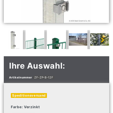
Ihre Auswahl:
Artikelnummer
ZF-ZP-B-12F
Speditionsversand
Farbe:
Verzinkt