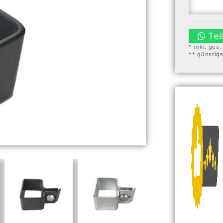
Tei
* inkl. ges
** günstig