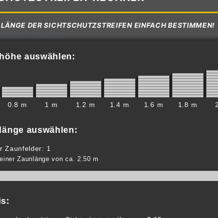
 LÄNGE DER SICHTSCHUTZSTREIFEN EINFACH BESTIMMEN!
treifen-Kalkulator
nhöhe auswählen:
0.8 m
1 m
1.2 m
1.4 m
1.6 m
1.8 m
nlänge auswählen:
r Zaunfelder: 1
 einer Zaunlänge von ca. 2.50 m
s: