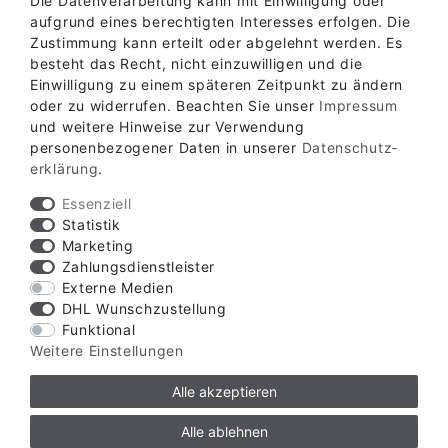
Die Datenverarbeitung kann mit Einwilligung oder
aufgrund eines berechtigten Interesses erfolgen. Die
Zustimmung kann erteilt oder abgelehnt werden. Es
besteht das Recht, nicht einzuwilligen und die
Einwilligung zu einem späteren Zeitpunkt zu ändern
oder zu widerrufen. Beachten Sie unser
Impressum
Verfügbare Zahlungsarten
und weitere Hinweise zur Verwendung
personenbezogener Daten in unserer
Daten­schutz­
erklärung
.
Essenziell
Statistik
Marketing
Verfügbare Versandarten
Zahlungsdienstleister
Externe Medien
DHL Wunschzustellung
Funktional
Weitere Einstellungen
Alle akzeptieren
© Copyright 2026 | Alle Rechte vorbehalten.
Alle ablehnen
ZZW Zauntechnik GmbH & Co. KG