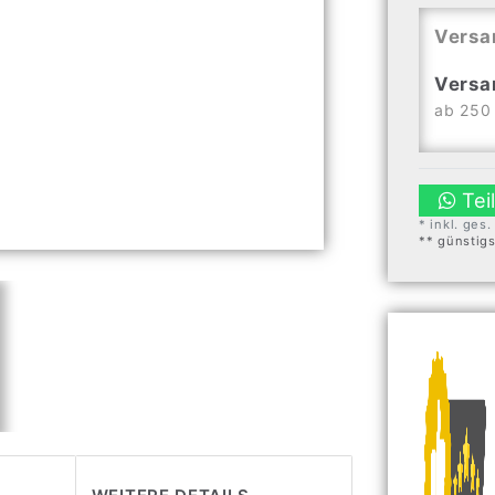
Versa
Versa
ab 250 
Tei
* inkl. ges
** günstig
WEITERE DETAILS