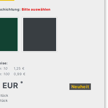
schichtung:
Bitte auswählen
eise:
: 10
1,25 €
: 100
0,99 €
*
9 EUR
Neuheit
Stück
Stück