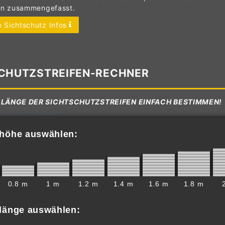
en zusammengefasst.
 Sichtschutz Infos
CHUTZSTREIFEN-RECHNER
 LÄNGE DER SICHTSCHUTZSTREIFEN EINFACH BESTIMMEN!
treifen-Kalkulator
nhöhe auswählen:
0.8 m
1 m
1.2 m
1.4 m
1.6 m
1.8 m
nlänge auswählen: