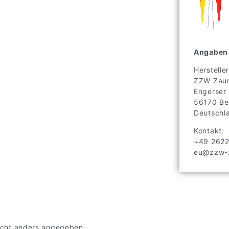
Angaben 
Hersteller
ZZW Zaun
Engerser
56170
Be
Deutschl
Kontakt:
+49 262
eu@zzw-z
 nicht anders angegeben.