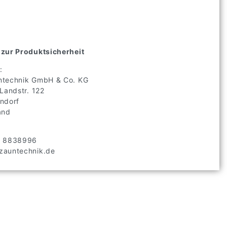
zur Produktsicherheit
:
technik GmbH & Co. KG
 Landstr.
122
ndorf
and
2 8838996
auntechnik.de