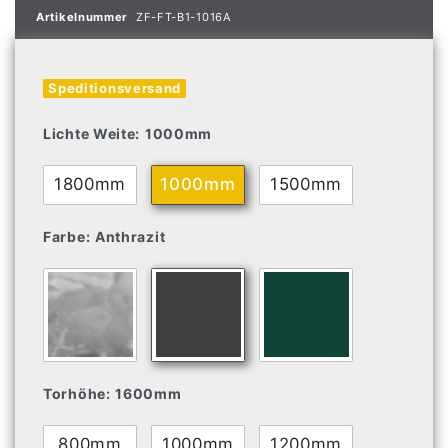
Artikelnummer
ZF-FT-B1-1016A
Speditionsversand
Lichte Weite:
1000mm
1800mm
1000mm
1500mm
Farbe:
Anthrazit
Torhöhe:
1600mm
800mm
1000mm
1200mm