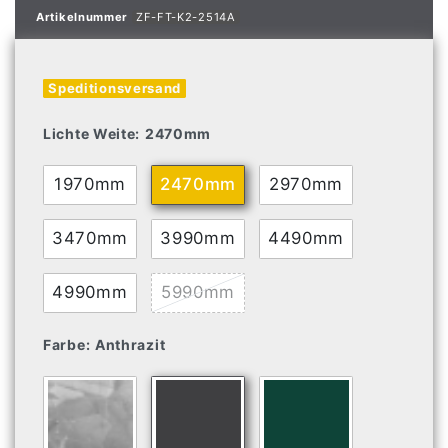
Artikelnummer
ZF-FT-K2-2514A
Speditionsversand
Lichte Weite:
2470mm
1970mm
2470mm
2970mm
3470mm
3990mm
4490mm
4990mm
5990mm
Farbe:
Anthrazit