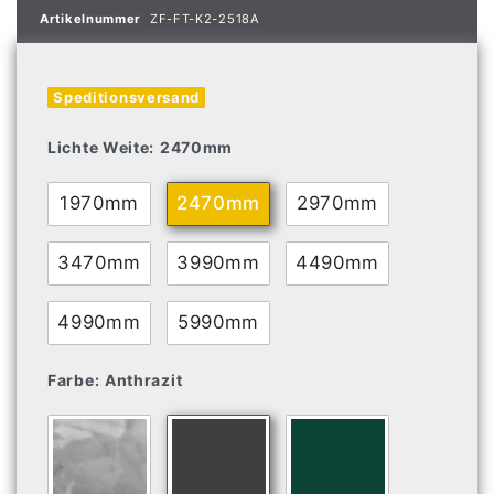
Artikelnummer
ZF-FT-K2-2518A
Speditionsversand
Lichte Weite:
2470mm
1970mm
2470mm
2970mm
3470mm
3990mm
4490mm
4990mm
5990mm
Farbe:
Anthrazit