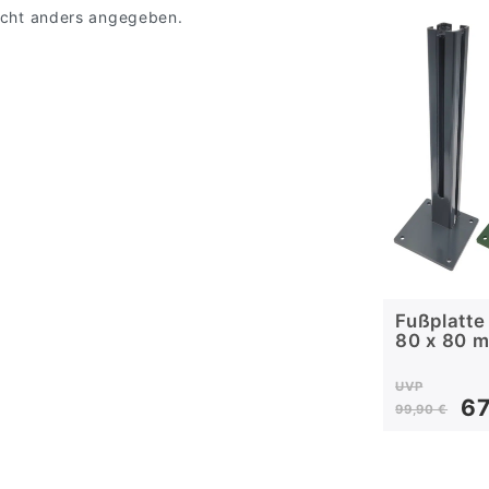
 nicht anders angegeben.
Fußplatte
80 x 80 
UVP
67
99,90 €