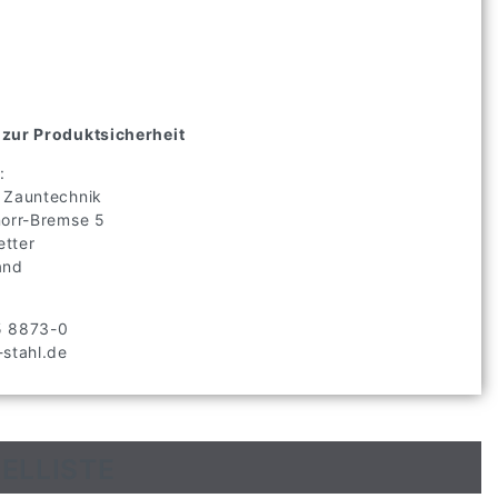
zur Produktsicherheit
:
 Zauntechnik
norr-Bremse
5
tter
and
5 8873-0
stahl.de
ELLISTE