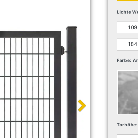
Lichte We
10
18
Farbe:
An
Torhöhe: