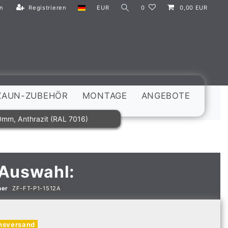
n
Registrieren
EUR
0
0,00 EUR
ZAUN-ZUBEHÖR
MONTAGE
ANGEBOTE
0mm, Anthrazit (RAL 7016)
 Auswahl:
mer
ZF-FT-P1-1512A
nsversand