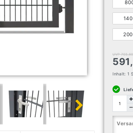
80
14
20
UVP 703,60
591
Inhalt:
1
Lief
Versa