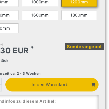
0mm
1000mm
1200mm
00mm
1600mm
1800mm
00mm
 €
Sonderangebot
*
,30 EUR
Stück
erzeit ca. 2 - 3 Wochen
In den Warenkorb
ndinfos zu diesem Artikel: