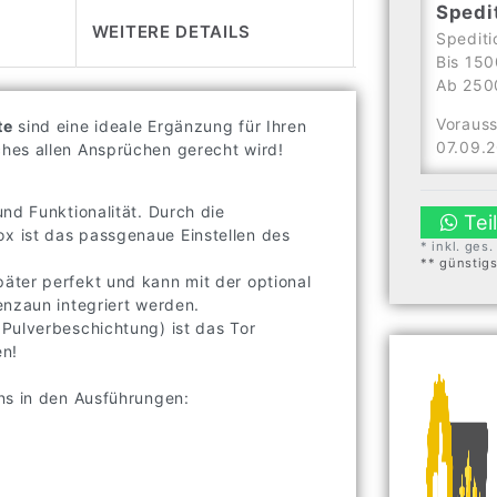
Spedi
WEITERE DETAILS
Spediti
Bis 150
Ab 2500
Vorauss
te
sind eine ideale Ergänzung für Ihren
07.09.
hes allen Ansprüchen gerecht wird!
nd Funktionalität. Durch die
Tei
x ist das passgenaue Einstellen des
* inkl. ges
** günstig
äter perfekt und kann mit der optional
enzaun integriert werden.
Pulverbeschichtung) ist das Tor
en!
ns in den Ausführungen: