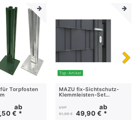
Top-Artikel
 für Torpfosten
MAZU fix-Sichtschutz-
mm
Klemmleisten-Set
Auswahl
ab
ab
UVP
,50 € *
49,90 € *
51,99 €