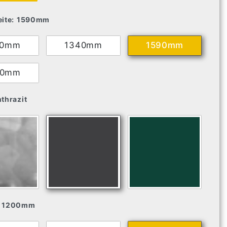
ite:
1590mm
90mm
1340mm
1590mm
40mm
thrazit
1200mm