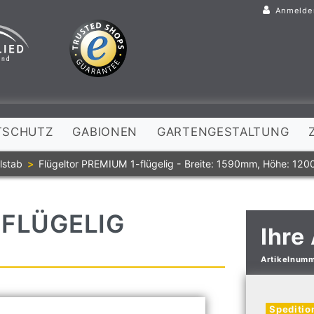
Anmelde
TSCHUTZ
GABIONEN
GARTENGESTALTUNG
lstab
Flügeltor PREMIUM 1-flügelig - Breite: 1590mm, Höhe: 120
-FLÜGELIG
Ihre
Artikelnum
Speditio