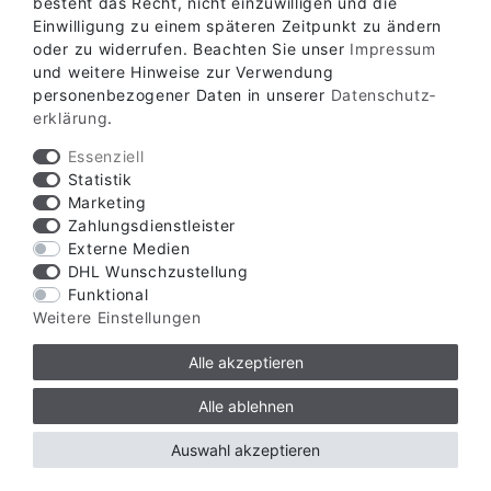
besteht das Recht, nicht einzuwilligen und die
Einwilligung zu einem späteren Zeitpunkt zu ändern
oder zu widerrufen. Beachten Sie unser
Impressum
und weitere Hinweise zur Verwendung
personenbezogener Daten in unserer
Daten­schutz­
erklärung
.
SICHTSCHUTZZAUN & WINDLAST
Essenziell
Statistik
Marketing
WAS MUSS ICH BEZÜGLICH DER WINDLAST AN
Zahlungsdienstleister
MEINEM SICHTSCHUTZZAUN BEACHTEN?
Externe Medien
Wenn Sie Sichtschutzstreifen in Ihren Zaun
DHL Wunschzustellung
einbringen möchten, erhöhen Sie dadurch die
Funktional
Windlast auf Ihren Zaun. Bitte beachten Sie die
Weitere Einstellungen
erhöhten Kräfte, die durch den Wind auf den Zaun
wirken. Fragen Sie im Zweifel einen Zaunbauer oder
Alle akzeptieren
Sachverständigen!
Alle ablehnen
Übrigens
: Mit unseren
gelochten
Sichtschutzstreifen
PREMIUM reduzieren Sie die Windlast auf den Zaun
Auswahl akzeptieren
deutlich...