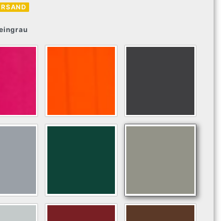
ERSAND
eingrau