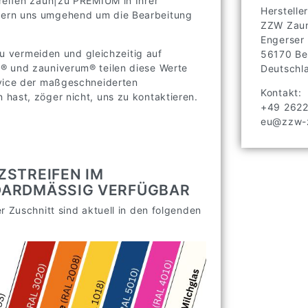
reifen zaun|zu PREMIUM in Ihrer
Hersteller
mern uns umgehend um die Bearbeitung
ZZW Zaun
Engerser
 zu vermeiden und gleichzeitig auf
56170
Be
® und zauniverum® teilen diese Werte
Deutschl
rvice der maßgeschneiderten
Kontakt:
hast, zöger nicht, uns zu kontaktieren.
+49 262
eu@zzw-z
ZSTREIFEN IM
ARDMÄSSIG VERFÜGBAR
r Zuschnitt sind aktuell in den folgenden