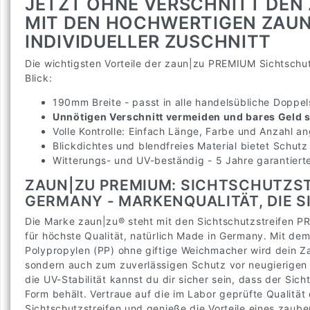
JETZT OHNE VERSCHNITT DEN
MIT DEN HOCHWERTIGEN ZAUN
INDIVIDUELLER ZUSCHNITT
Die wichtigsten Vorteile der zaun|zu PREMIUM Sichtschut
Blick:
190mm Breite - passt in alle handelsübliche Dopp
Unnötigen Verschnitt vermeiden und bares Geld 
Volle Kontrolle: Einfach Länge, Farbe und Anzahl a
Blickdichtes und blendfreies Material bietet Schutz
Witterungs- und UV-beständig - 5 Jahre garantiert
ZAUN|ZU PREMIUM: SICHTSCHUTZST
GERMANY - MARKENQUALITÄT, DIE 
Die Marke zaun|zu® steht mit den Sichtschutzstreifen 
für höchste Qualität, natürlich Made in Germany. Mit de
Polypropylen (PP) ohne giftige Weichmacher wird dein Za
sondern auch zum zuverlässigen Schutz vor neugierigen B
die UV-Stabilität kannst du dir sicher sein, dass der Sich
Form behält. Vertraue auf die im Labor geprüfte Qualit
Sichtschutzstreifen und genieße die Vorteile eines zaub