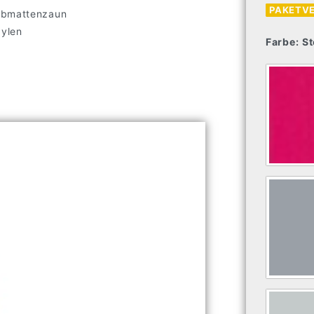
PAKETV
tabmattenzaun
pylen
Farbe:
St