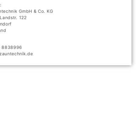
:
technik GmbH & Co. KG
 Landstr.
122
ndorf
and
2 8838996
auntechnik.de