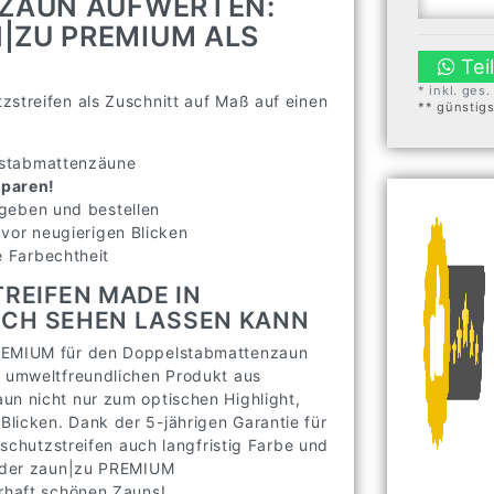
 ZAUN AUFWERTEN:
|ZU PREMIUM ALS
Tei
* inkl. ges
zstreifen als Zuschnitt auf Maß auf einen
** günstig
elstabmattenzäune
sparen!
ngeben und bestellen
 vor neugierigen Blicken
e Farbechtheit
REIFEN MADE IN
SICH SEHEN LASSEN KANN
PREMIUM für den Doppelstabmattenzaun
m umweltfreundlichen Produkt aus
un nicht nur zum optischen Highlight,
licken. Dank der 5-jährigen Garantie für
tschutzstreifen auch langfristig Farbe und
ät der zaun|zu PREMIUM
erhaft schönen Zauns!