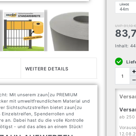
LÄNGE
UVP 91,10 
83,
Inhalt:
4
Lief
WEITERE DETAILS
icht: Mit unserem zaun|zu PREMIUM
Versa
cker mit umweltfreundlichem Material und
er Sichtschutzstreifen bietet zaun|zu
Versa
 Einzelstreifen, Spenderrollen und
ab 250 
 an. Dabei hast du die volle Kontrolle
ötigst - und das alles an einem Stück!
Vorauss
12.08.