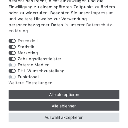
besteht das Recht, nicht einzuwilligen und die
Einwilligung zu einem späteren Zeitpunkt zu ändern
oder zu widerrufen. Beachten Sie unser
Impressum
und weitere Hinweise zur Verwendung
personenbezogener Daten in unserer
Daten­schutz­
erklärung
.
Essenziell
Statistik
Marketing
Zahlungsdienstleister
Externe Medien
DHL Wunschzustellung
Funktional
SICHTSCHUTZ FÜR TORE
Weitere Einstellungen
Alle akzeptieren
WIE MACHE ICH MEIN TOR BLICKDICHT MIT
SICHTSCHUTZ?
Alle ablehnen
Sie können Sichtschutzstreifen wie beim Zaun in Ihr
Auswahl akzeptieren
Doppelstab Tor einflechten.
Bei Zaunfachhandel24 finden Sie speziell für unsere