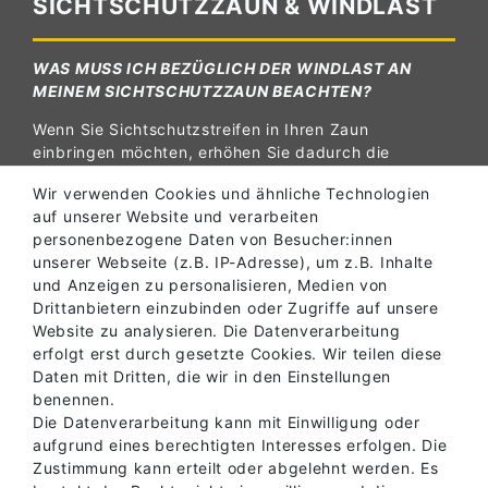
SICHTSCHUTZZAUN & WINDLAST
WAS MUSS ICH BEZÜGLICH DER WINDLAST AN
MEINEM SICHTSCHUTZZAUN BEACHTEN?
Wenn Sie Sichtschutzstreifen in Ihren Zaun
einbringen möchten, erhöhen Sie dadurch die
Windlast auf Ihren Zaun. Bitte beachten Sie die
Wir verwenden Cookies und ähnliche Technologien
erhöhten Kräfte, die durch den Wind auf den Zaun
auf unserer Website und verarbeiten
wirken. Fragen Sie im Zweifel einen Zaunbauer oder
personenbezogene Daten von Besucher:innen
Sachverständigen!
unserer Webseite (z.B. IP-Adresse), um z.B. Inhalte
Übrigens
: Mit unseren
gelochten
Sichtschutzstreifen
und Anzeigen zu personalisieren, Medien von
PREMIUM reduzieren Sie die Windlast auf den Zaun
Drittanbietern einzubinden oder Zugriffe auf unsere
deutlich...
Website zu analysieren. Die Datenverarbeitung
erfolgt erst durch gesetzte Cookies. Wir teilen diese
Daten mit Dritten, die wir in den Einstellungen
Zu den gelochten Sichtschutzstreifen
benennen.
Die Datenverarbeitung kann mit Einwilligung oder
aufgrund eines berechtigten Interesses erfolgen. Die
Zustimmung kann erteilt oder abgelehnt werden. Es