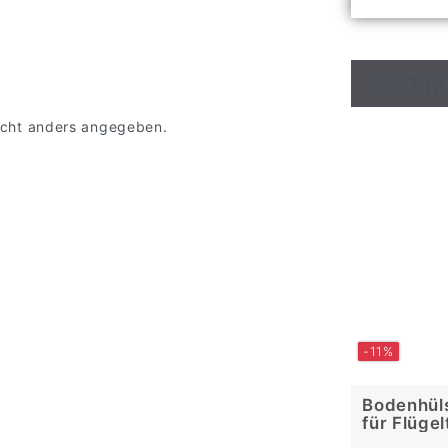
ARTIK
 nicht anders angegeben.
-11%
Bodenhüls
für Flügel
Torriegel