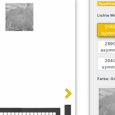
Speditio
Lichte We
214
symme
289
asymm
364
symme
Farbe:
G