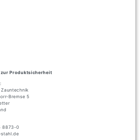
zur Produktsicherheit
:
 Zauntechnik
norr-Bremse
5
tter
and
5 8873-0
stahl.de