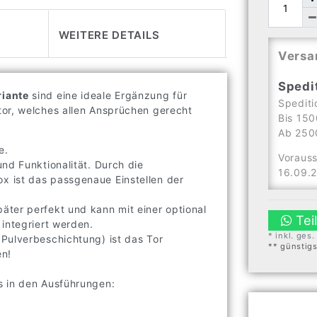
WEITERE DETAILS
Versa
Spedi
riante
sind eine ideale Ergänzung für
Spediti
tor, welches allen Ansprüchen gerecht
Bis 150
Ab 2500
e.
Vorauss
nd Funktionalität. Durch die
16.09.
x ist das passgenaue Einstellen der
ter perfekt und kann mit einer optional
Tei
integriert werden.
* inkl. ges
Pulverbeschichtung) ist das Tor
** günstig
en!
s in den Ausführungen: